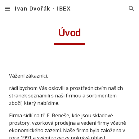
Ivan Dvořák - IBEX
Skip to main content
Skip to navigation
Úvod
Vážení zákazníci,
rádi bychom Vás oslovili a prostřednictvím našich
stránek seznámili s naší firmou a sortimentem
zboží, který nabízíme.
Firma sídlí na tř. E. Beneše, kde jsou skladové
prostory, vzorková prodejna a vedení firmy včetně
ekonomického zázemí. Naše firma byla založena v
roce 1991 a svými rozvozy pokrývá oblast